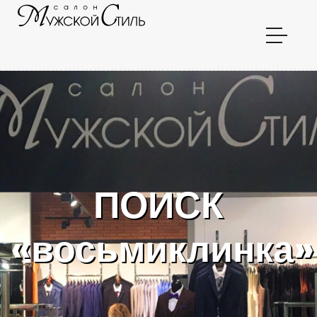
ПОИСК
«восьмиклинка»