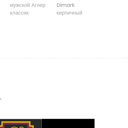
мужской Агнер
Dimark
DIMARK W
классик
кирпичный
.