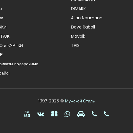
ы
DIMARK
ки
Allan Neumann
ЧКИ
Dave Raball
ОТАЖ
Maybik
О и КУРТКИ
TAIS
Е
фикаты подарочные
райс!
1997-2026 ©
Мужской Стиль