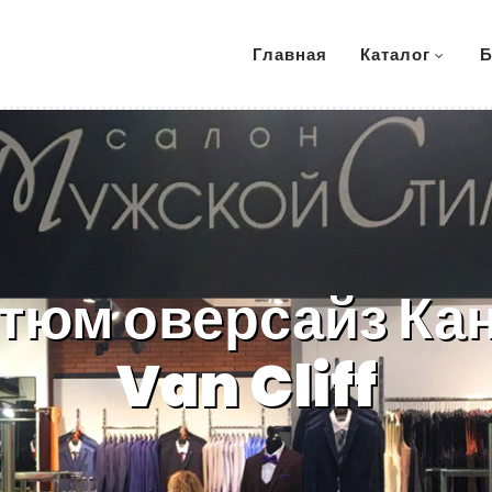
Главная
Каталог
Б
тюм оверсайз Ка
Van Cliff