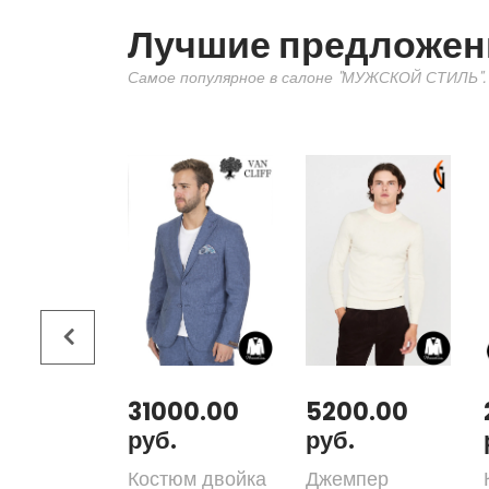
Лучшие предложен
Самое популярное в салоне "МУЖСКОЙ СТИЛЬ".
00.00
31000.00
5200.00
руб.
руб.
юм двойка
Костюм двойка
Джемпер