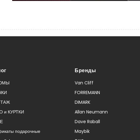
лог
Бренды
ЮМЫ
Van Cliff
ЧКИ
FORREMANN
ОТАЖ
DIMARK
О и КУРТКИ
Allan Neumann
Е
Dave Raball
фикаты подарочные
Maybik