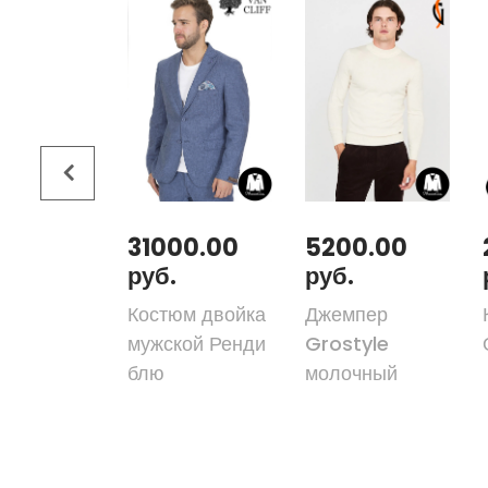
00.00
31000.00
5200.00
руб.
руб.
юм двойка
Костюм двойка
Джемпер
ер мульти
мужской Ренди
Grostyle
блю
молочный