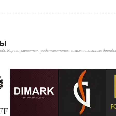
ды
оде Кирове, является представителем самых известных брендов