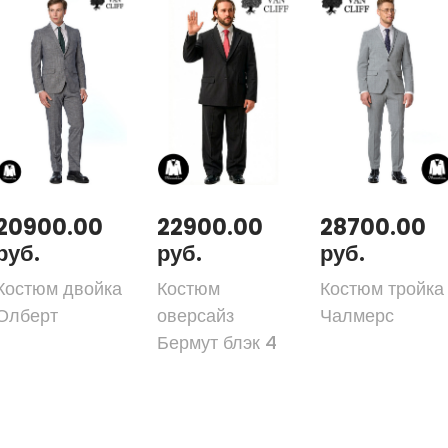
20900.00
22900.00
28700.00
руб.
руб.
руб.
Костюм двойка
Костюм
Костюм тройка
Олберт
оверсайз
Чалмерс
Бермут блэк 4