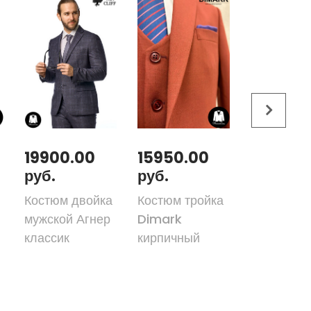
19900.00
15950.00
31300.
руб.
руб.
руб.
Костюм двойка
Костюм тройка
Костюм-т
мужской Агнер
Dimark
DIMARK W
классик
кирпичный