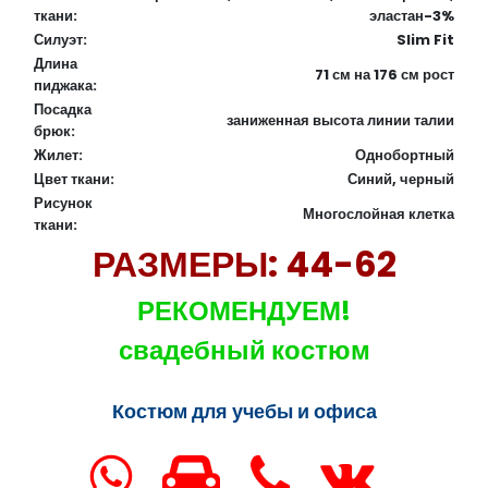
ткани:
эластан-3%
Силуэт:
Slim Fit
Длина
71 см на 176 см рост
пиджака:
Посадка
заниженная высота линии талии
брюк:
Жилет:
Однобортный
Цвет ткани:
Синий, черный
Рисунок
Многослойная клетка
ткани:
РАЗМЕРЫ: 44-62
РЕКОМЕНДУЕМ!
свадебный костюм
Костюм для учебы и офиса