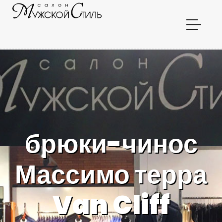
брюки-чинос
Массимо терра
Van Cliff