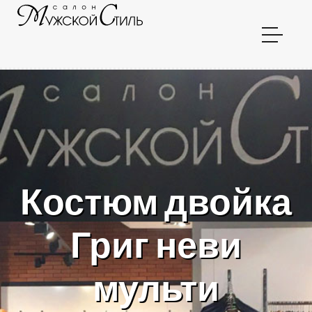
Костюм двойка
Григ неви
мульти