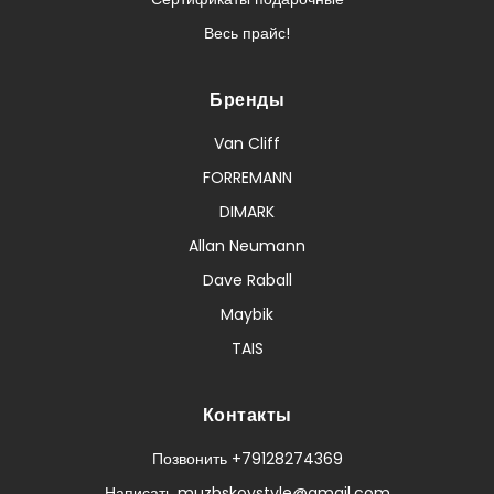
Весь прайс!
Бренды
Van Cliff
FORREMANN
DIMARK
Allan Neumann
Dave Raball
Maybik
TAIS
Контакты
Позвонить +79128274369
Написать muzhskoystyle@gmail.com