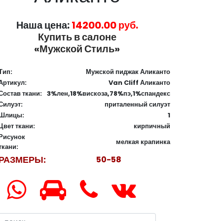
Наша цена:
14200.00 руб.
Купить в салоне
«Мужской Стиль»
Тип:
Мужской пиджак Аликанто
Артикул:
Van Cliff Аликанто
Состав ткани:
3%лен,18%вискоза,78%пэ,1%спандекс
Силуэт:
приталенный силуэт
Шлицы:
1
Цвет ткани:
кирпичный
Рисунок
мелкая крапинка
ткани:
РАЗМЕРЫ:
50-58