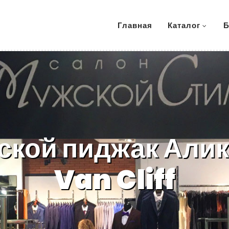
Главная
Каталог
Б
ской пиджак Алик
Van Cliff