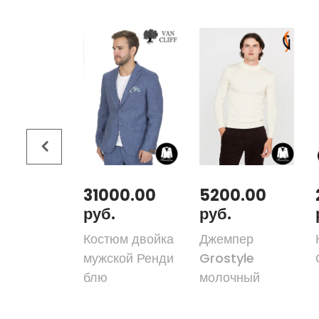
00.00
31000.00
5200.00
руб.
руб.
юм двойка
Костюм двойка
Джемпер
ер мульти
мужской Ренди
Grostyle
блю
молочный