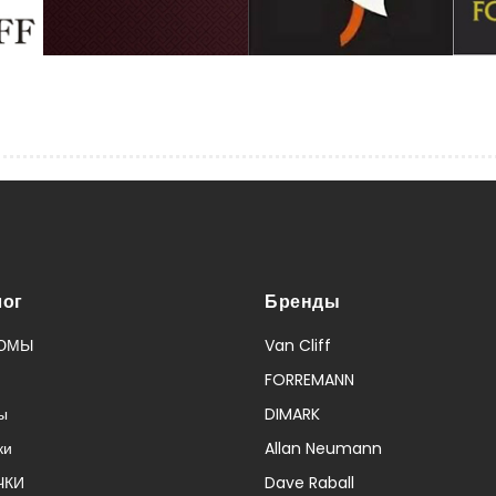
лог
Бренды
ЮМЫ
Van Cliff
FORREMANN
ы
DIMARK
ки
Allan Neumann
ЧКИ
Dave Raball