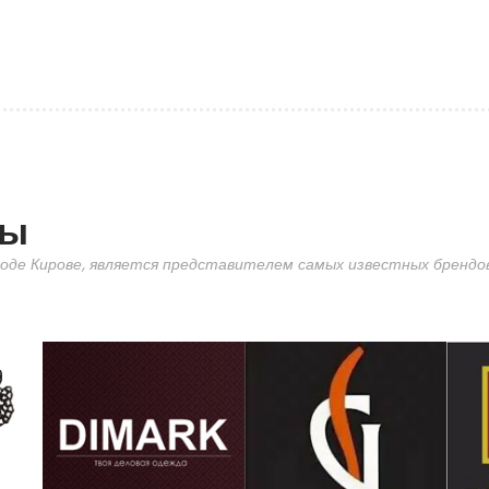
ды
оде Кирове, является представителем самых известных брендов