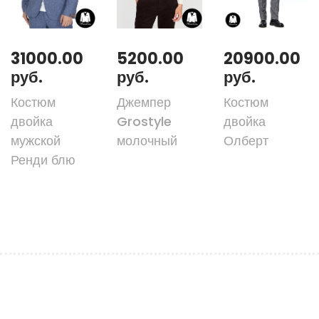
31000.00
5200.00
20900.00
руб.
руб.
руб.
Костюм
Джемпер
Костюм
двойка
Grostyle
двойка
мужской
молочный
Олберт
Ренди блю