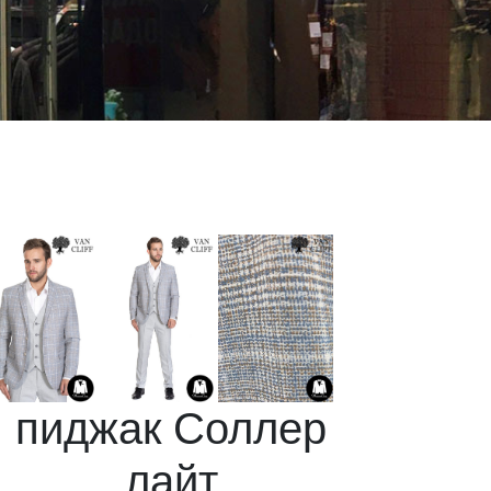
пиджак Соллер
лайт