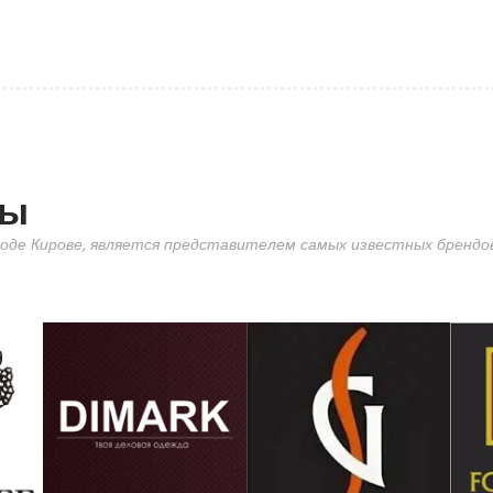
ды
оде Кирове, является представителем самых известных брендов