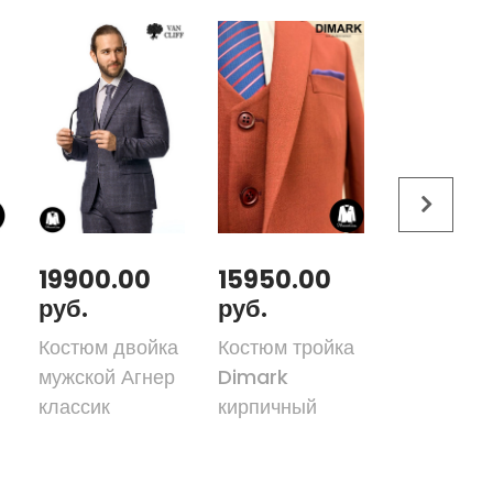
19900.00
15950.00
31300.
руб.
руб.
руб.
Костюм двойка
Костюм тройка
Костюм-т
мужской Агнер
Dimark
DIMARK W
классик
кирпичный