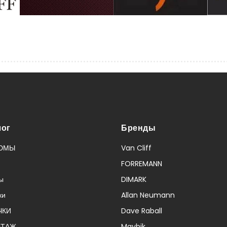
лог
Бренды
ЮМЫ
Van Cliff
FORREMANN
ы
DIMARK
ки
Allan Neumann
ЧКИ
Dave Raball
ОТАЖ
Maybik