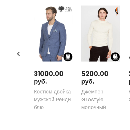
00.00
31000.00
5200.00
руб.
руб.
юм двойка
Костюм двойка
Джемпер
ер мульти
мужской Ренди
Grostyle
блю
молочный