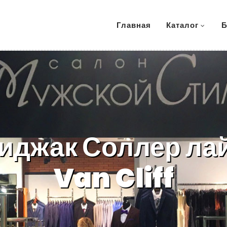
Главная
Каталог
Б
иджак Соллер ла
Van Cliff