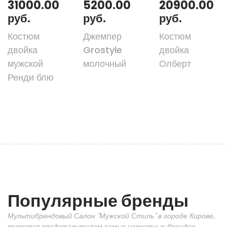
31000.00
5200.00
20900.00
руб.
руб.
руб.
Костюм
Джемпер
Костюм
двойка
Grostyle
двойка
мужской
молочный
Олберт
Ренди блю
Популярные бренды
Мультибрендовый Салон "Мужской Стиль" в городе Кирове,
является представителем самых известных брендов.