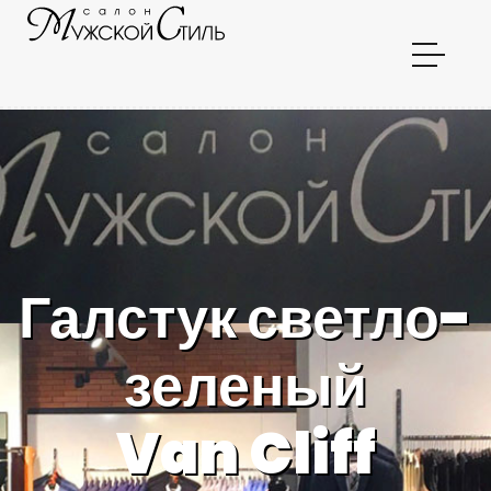
Галстук светло-
зеленый
Van Cliff