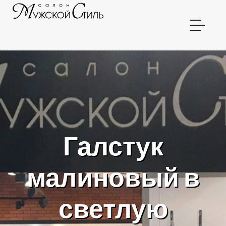
Галстук
малиновый в
светлую