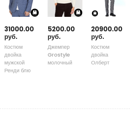
31000.00
5200.00
20900.00
руб.
руб.
руб.
Костюм
Джемпер
Костюм
двойка
Grostyle
двойка
мужской
молочный
Олберт
Ренди блю