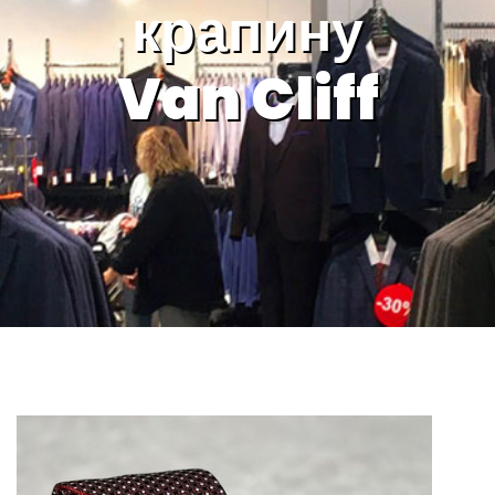
крапину
Van Cliff