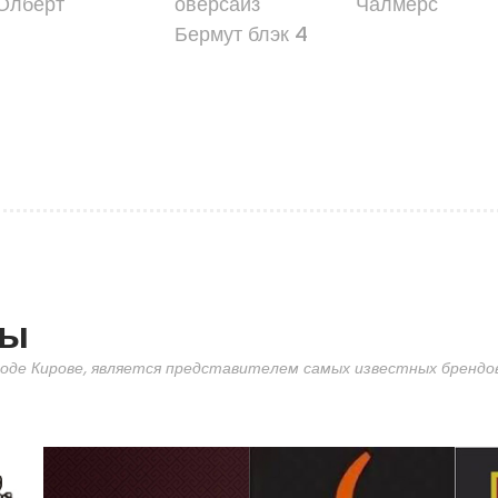
Олберт
оверсайз
Чалмерс
Бермут блэк 4
ды
оде Кирове, является представителем самых известных брендов