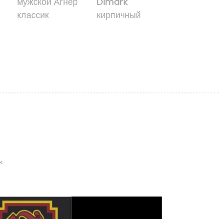
мужской Агнер
Dimark
DIMARK W
классик
кирпичный
.