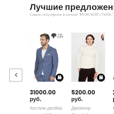
Лучшие предложен
Самое популярное в салоне "МУЖСКОЙ СТИЛЬ".
00.00
31000.00
5200.00
руб.
руб.
юм двойка
Костюм двойка
Джемпер