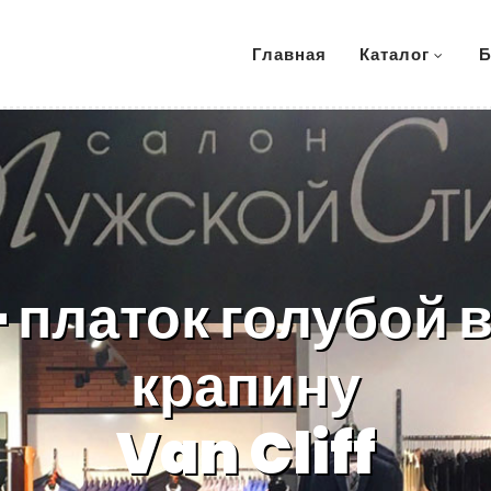
Главная
Каталог
Б
+ платок голубой 
крапину
Van Cliff