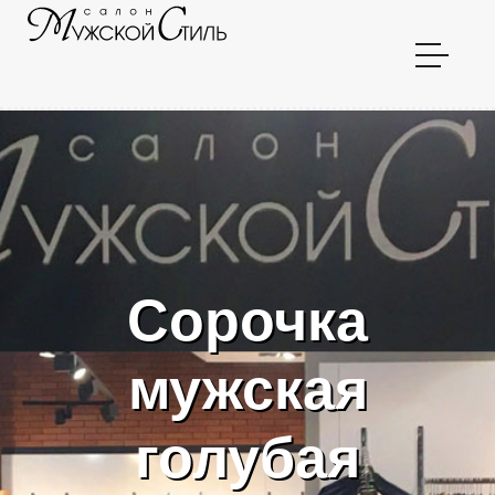
Сорочка
мужская
голубая