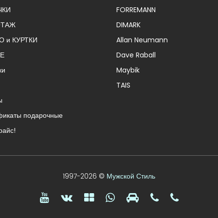
ЧКИ
FORREMANN
ОТАЖ
DIMARK
О и КУРТКИ
Allan Neumann
Е
Dave Raball
ки
Maybik
TAIS
ы
фикаты подарочные
райс!
1997-2026 ©
Мужской Стиль