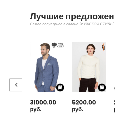
Лучшие предложен
Самое популярное в салоне "МУЖСКОЙ СТИЛЬ".
00.00
31000.00
5200.00
руб.
руб.