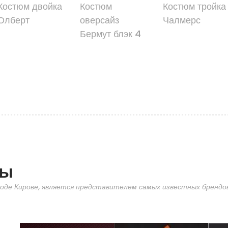
Костюм двойка
Костюм
Костюм тройка
Олберт
оверсайз
Чалмерс
Бермут блэк 4
ды
оде Кирове, является представителем самых известных брендов