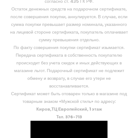
согласно ст. 435 ГК РФ.
Остаток денежных средств на подарочном сертификате,
после совершения покупки, аннулируется. В случае, если
сумма покупки превышает размер номинала, указанного
на лицевой стороне сертификата, покупатель оплачивает
сумму превышения отдельно.
По факту совершения покупки сертификат изымается.
Передача сертификата в собственность покупателю
происходит без учета скидок и иных действующих в
магазине льгот. Подарочный сертификат не подлежит
обмену и возврату, в случае его утери не
восстанавливается.
Сертификат может быть отоварен только в магазине под
товарным знаком «Мужской стиль» по адресу:
Киров,ТЦ Европейский, 1 этаж
Тел. 376-713