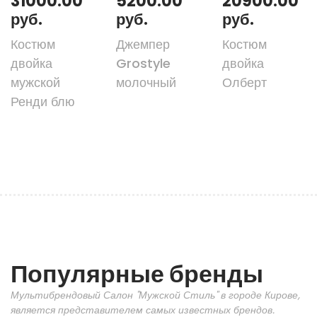
31000.00
5200.00
20900.00
руб.
руб.
руб.
Костюм
Джемпер
Костюм
двойка
Grostyle
двойка
мужской
молочный
Олберт
Ренди блю
Популярные бренды
Мультибрендовый Салон "Мужской Стиль" в городе Кирове,
является представителем самых известных брендов.