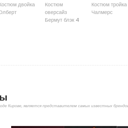
Костюм двойка
Костюм
Костюм тройка
Олберт
оверсайз
Чалмерс
Бермут блэк 4
ды
оде Кирове, является представителем самых известных брендов