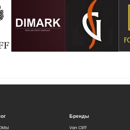
лог
Бренды
ЮМЫ
Van Cliff