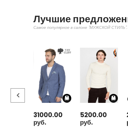
Лучшие предложен
Самое популярное в салоне "МУЖСКОЙ СТИЛЬ".
00.00
31000.00
5200.00
руб.
руб.