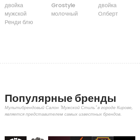
двойка
Grostyle
двойка
мужской
молочный
Олберт
Ренди блю
Популярные бренды
Мультибрендовый Салон "Мужской Стиль" в городе Кирове,
является представителем самых известных брендов.