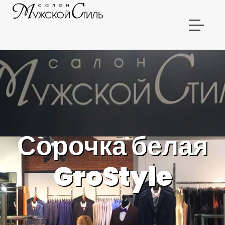
Сорочка белая
GroStyle