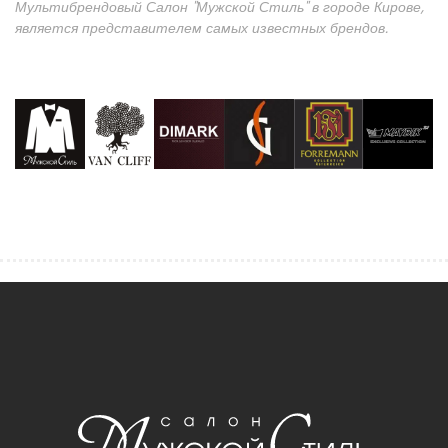
Мультибрендовый Салон "Мужской Стиль" в городе Кирове,
является представителем самых известных брендов.