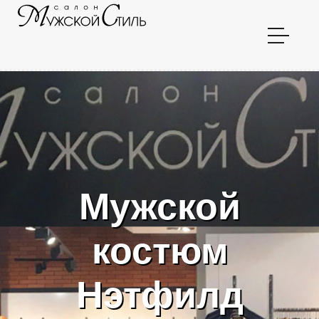
Мужской
костюм
Нэтфилд