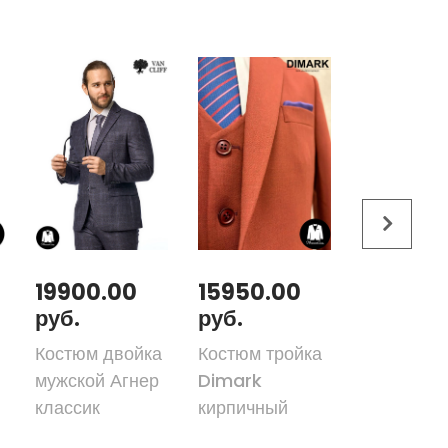
19900.00
15950.00
31300.
руб.
руб.
руб.
Костюм двойка
Костюм тройка
Костюм-т
мужской Агнер
Dimark
DIMARK W
классик
кирпичный