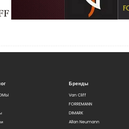
лог
Бренды
ЮМЫ
Van Cliff
FORREMANN
ы
DIMARK
ки
Allan Neumann