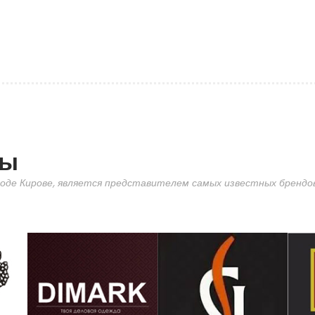
ды
оде Кирове, является представителем самых известных брендов