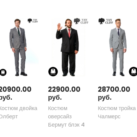
20900.00
22900.00
28700.00
руб.
руб.
руб.
Костюм двойка
Костюм
Костюм тройка
Олберт
оверсайз
Чалмерс
Бермут блэк 4