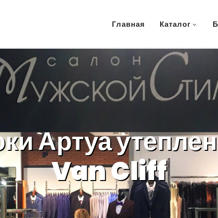
Главная
Каталог
Б
ки Артуа утепле
Van Cliff