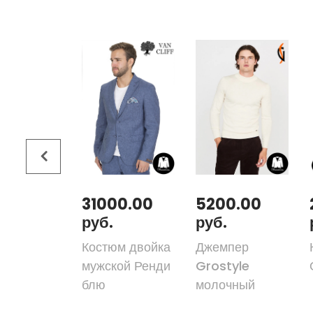
00.00
31000.00
5200.00
руб.
руб.
юм двойка
Костюм двойка
Джемпер
ер мульти
мужской Ренди
Grostyle
блю
молочный