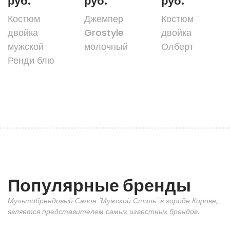
руб.
руб.
руб.
Костюм
Джемпер
Костюм
двойка
Grostyle
двойка
мужской
молочный
Олберт
Ренди блю
Популярные бренды
Мультибрендовый Салон "Мужской Стиль" в городе Кирове,
является представителем самых известных брендов.