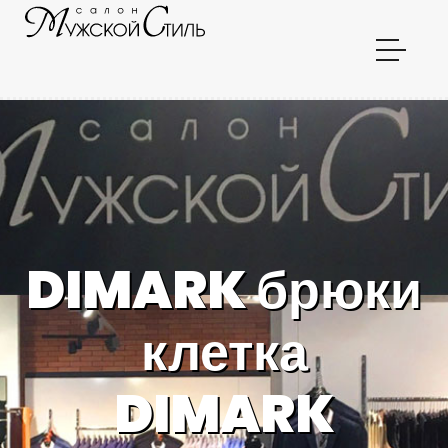
DIMARK брюки
клетка
DIMARK