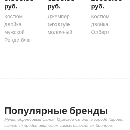
руб.
руб.
руб.
Костюм
Джемпер
Костюм
двойка
Grostyle
двойка
мужской
молочный
Олберт
Ренди блю
Популярные бренды
Мультибрендовый Салон "Мужской Стиль" в городе Кирове,
является представителем самых известных брендов.