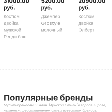
31000.00
5200.00
20900.00
руб.
руб.
руб.
Костюм
Джемпер
Костюм
двойка
Grostyle
двойка
мужской
молочный
Олберт
Ренди блю
Популярные бренды
Мультибрендовый Салон "Мужской Стиль" в городе Кирове,
является представителем самых известных брендов.