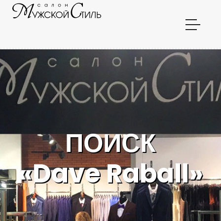
ПОИСК
«Dave Raball»